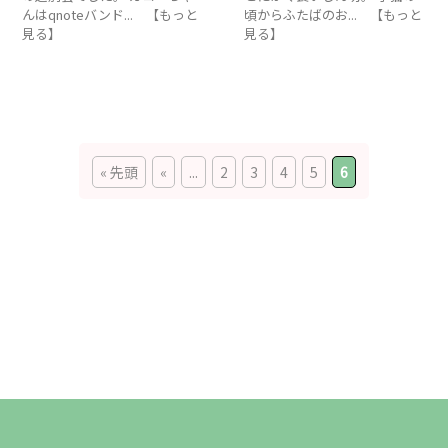
んはqnoteバンド... 【もっと
頃からふたばのお... 【もっと
見る】
見る】
« 先頭
«
...
2
3
4
5
6