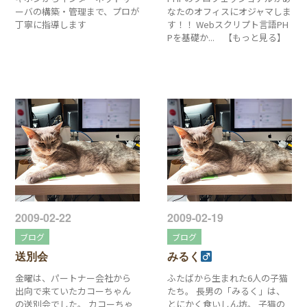
ーバの構築・管理まで、プロが
なたのオフィスにオジャマしま
丁寧に指導します
す！！ Webスクリプト言語PH
Pを基礎か... 【もっと見る】
2009-02-22
2009-02-19
ブログ
ブログ
送別会
みるく
金曜は、パートナー会社から
ふたばから生まれた6人の子猫
出向で来ていたカコーちゃん
たち。 長男の「みるく」は、
の送別会でした。 カコーちゃ
とにかく食いしん坊。 子猫の