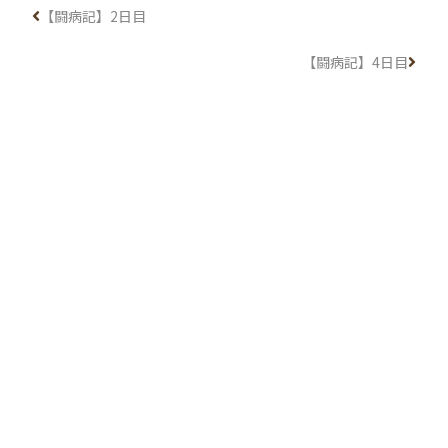
【闘病記】2日目
【闘病記】4日目
Recommend
関連記事がありません
カテゴリー
AI戦略推進チーム
おしらせ