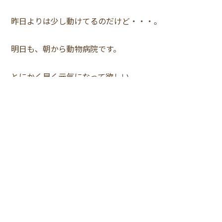
昨日よりは少し動けてるのだけど・・・。
明日も、朝から動物病院です。
とにかく早く元気になって欲しい。
※Facebookでのシェアにはログインが必要です。
【闘病記】1日目
【闘病記】3日目