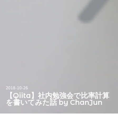
2018-10-26
【Qiita】社内勉強会で比率計算
を書いてみた話 by ChanJun