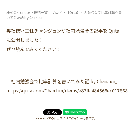
株式会社qnote
>
投稿一覧
>
ブログ
>
【Qiita】社内勉強会で比率計算を書
いてみた話 by ChanJun
弊社技術主任
チャンジュン
が社内勉強会の記事を Qiita
に公開しました！
ぜひ読んでみてください！
『社内勉強会で比率計算を書いてみた話 by ChanJun』
https://qiita.com/ChanJun/items/e87ffc484566ec017868
※Facebookでのシェアにはログインが必要です。