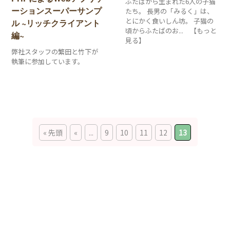
ふたばから生まれた6人の子猫
ーションスーパーサンプ
たち。 長男の「みるく」は、
とにかく食いしん坊。 子猫の
ル ~リッチクライアント
頃からふたばのお... 【もっと
編~
見る】
弊社スタッフの繁田と竹下が
執筆に参加しています。
« 先頭
«
...
9
10
11
12
13